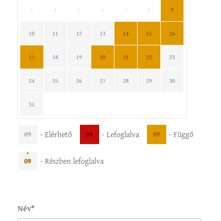
3
4
5
6
7
8
9
10
11
12
13
14
15
16
17
18
19
20
21
22
23
24
25
26
27
28
29
30
31
-
Elérhető
-
Lefoglalva
-
Függő
09
09
09
·
-
Részben lefoglalva
09
Név*