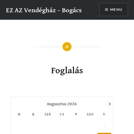
Skip
EZ AZ Vendégház – Bogács
to
MENU
content
Foglalás
›
Augusztus
2026
H
K
SZE
CS
P
SZO
V
1
2